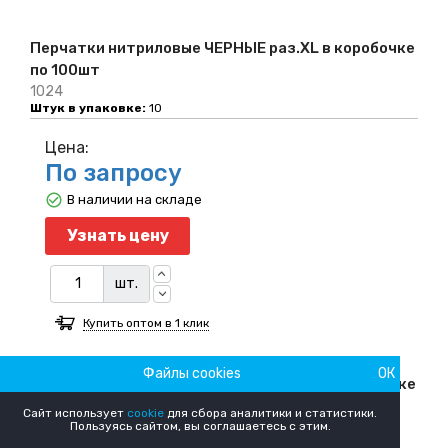
Перчатки нитриловые ЧЕРНЫЕ раз.XL в коробочке
по 100шт
1024
Штук в упаковке:
10
Цена:
По запросу
В наличии на складе
Узнать цену
шт.
Купить оптом в 1 клик
Файлы cookies
ОК
Перчатки нитриловые ЧЕРНЫЕ раз.XS в коробочке
по 100шт
Сайт использует
cookie
для сбора аналитики и статистики.
1021-1
Пользуясь сайтом, вы соглашаетесь с этим.
Штук в упаковке:
10