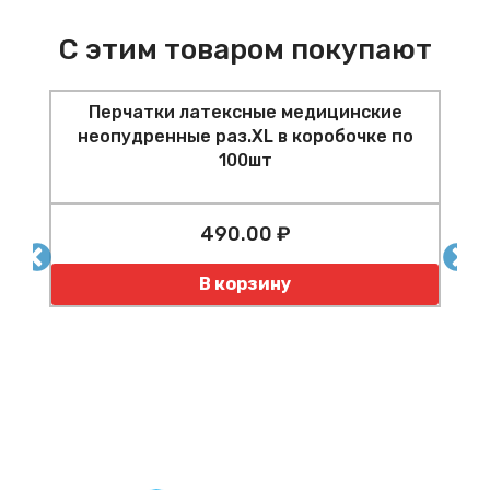
С этим товаром покупают
Перчатки латексные медицинские
неопудренные раз.XL в коробочке по
100шт
490.00 ₽
шт
Количество
К
В корзину