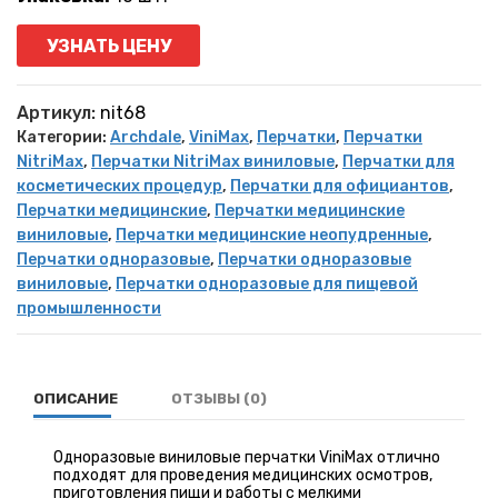
УЗНАТЬ ЦЕНУ
Артикул:
nit68
Категории:
Archdale
,
ViniMax
,
Перчатки
,
Перчатки
NitriMax
,
Перчатки NitriMax виниловые
,
Перчатки для
косметических процедур
,
Перчатки для официантов
,
Перчатки медицинские
,
Перчатки медицинские
виниловые
,
Перчатки медицинские неопудренные
,
Перчатки одноразовые
,
Перчатки одноразовые
виниловые
,
Перчатки одноразовые для пищевой
промышленности
ОПИСАНИЕ
ОТЗЫВЫ (0)
Одноразовые виниловые перчатки ViniMax отлично
подходят для проведения медицинских осмотров,
приготовления пищи и работы с мелкими