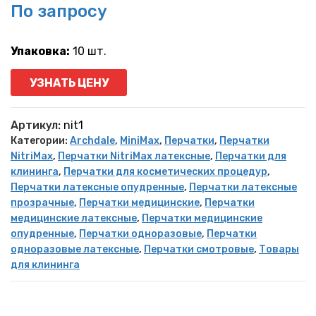
По запросу
Упаковка:
10 шт.
УЗНАТЬ ЦЕНУ
Артикул:
nit1
Категории:
Archdale
,
MiniMax
,
Перчатки
,
Перчатки
NitriMax
,
Перчатки NitriMax латексные
,
Перчатки для
клининга
,
Перчатки для косметических процедур
,
Перчатки латексные опудренные
,
Перчатки латексные
прозрачные
,
Перчатки медицинские
,
Перчатки
медицинские латексные
,
Перчатки медицинские
опудренные
,
Перчатки одноразовые
,
Перчатки
одноразовые латексные
,
Перчатки смотровые
,
Товары
для клининга