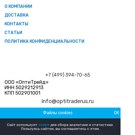
О КОМПАНИИ
ДОСТАВКА
КОНТАКТЫ
СТАТЬИ
ПОЛИТИКА КОНФИДЕНЦИАЛЬНОСТИ
+7 (499) 394-70-65
ООО «ОптиТрейд»
ИНН 5029212913
КПП 502901001
Info@optitraderus.ru
Файлы cookies
ОК
График работы
Пн–Пт 09:00 — 18:00 Сб-Вс Выходной
Сайт использует
cookie
для сбора аналитики и статистики.
Пользуясь сайтом, вы соглашаетесь с этим.