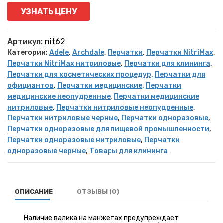
УЗНАТЬ ЦЕНУ
Артикул:
nit62
Категории:
Adele
,
Archdale
,
Перчатки
,
Перчатки NitriMax
,
Перчатки NitriMax нитриловые
,
Перчатки для клининга
,
Перчатки для косметических процедур
,
Перчатки для
официантов
,
Перчатки медицинские
,
Перчатки
медицинские неопудренные
,
Перчатки медицинские
нитриловые
,
Перчатки нитриловые неопудренные
,
Перчатки нитриловые черные
,
Перчатки одноразовые
,
Перчатки одноразовые для пищевой промышленности
,
Перчатки одноразовые нитриловые
,
Перчатки
одноразовые черные
,
Товары для клининга
ОПИСАНИЕ
ОТЗЫВЫ (0)
Наличие валика на манжетах предупреждает