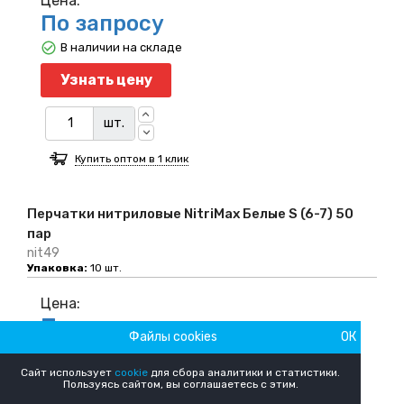
Цена:
По запросу
В наличии на складе
Узнать цену
шт.
Купить оптом в 1 клик
Перчатки нитриловые NitriMax Белые S (6-7) 50
пар
nit49
Упаковка:
10 шт.
Цена:
По запросу
Файлы cookies
ОК
В наличии на складе
Сайт использует
cookie
для сбора аналитики и статистики.
Узнать цену
Пользуясь сайтом, вы соглашаетесь с этим.