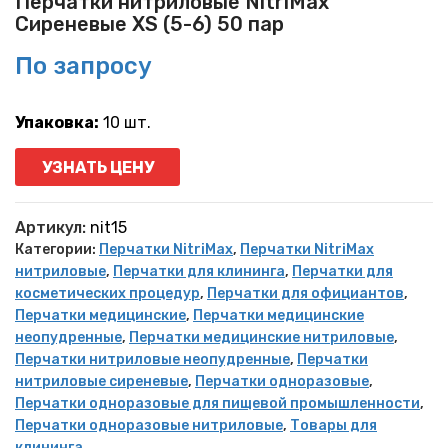
Перчатки нитриловые NitriMax
Сиреневые XS (5-6) 50 пар
По запросу
Упаковка:
10 шт.
УЗНАТЬ ЦЕНУ
Артикул:
nit15
Категории:
Перчатки NitriMax
,
Перчатки NitriMax
нитриловые
,
Перчатки для клининга
,
Перчатки для
косметических процедур
,
Перчатки для официантов
,
Перчатки медицинские
,
Перчатки медицинские
неопудренные
,
Перчатки медицинские нитриловые
,
Перчатки нитриловые неопудренные
,
Перчатки
нитриловые сиреневые
,
Перчатки одноразовые
,
Перчатки одноразовые для пищевой промышленности
,
Перчатки одноразовые нитриловые
,
Товары для
клининга