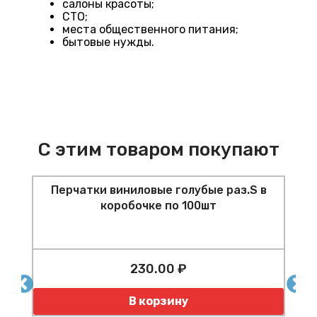
салоны красоты;
СТО;
места общественного питания;
бытовые нужды.
С этим товаром покупают
Перчатки виниловые голубые раз.S в
коробочке по 100шт
230.00 ₽
шт
Количество
К
В корзину