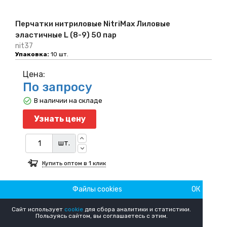
Перчатки нитриловые NitriMax Лиловые
эластичные L (8-9) 50 пар
nit37
Упаковка:
10 шт.
Цена:
По запросу
В наличии на складе
Узнать цену
шт.
Купить оптом в 1 клик
Файлы cookies
ОК
Перчатки нитриловые NitriMax Лиловые
эластичные M (7-8) 50 пар
Сайт использует
cookie
для сбора аналитики и статистики.
nit36
Пользуясь сайтом, вы соглашаетесь с этим.
Упаковка:
10 шт.