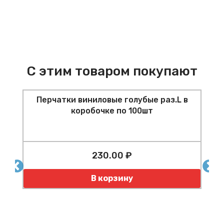
С этим товаром покупают
Перчатки виниловые голубые раз.L в
коробочке по 100шт
н
230.00 ₽
0
Количество
К
В корзину