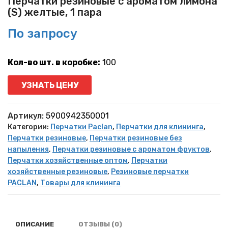
Перчатки резиновые с ароматом лимона
(S) желтые, 1 пара
По запросу
Кол-во шт. в коробке:
100
УЗНАТЬ ЦЕНУ
Артикул:
5900942350001
Категории:
Перчатки Paclan
,
Перчатки для клининга
,
Перчатки резиновые
,
Перчатки резиновые без
напыления
,
Перчатки резиновые с ароматом фруктов
,
Перчатки хозяйственные оптом
,
Перчатки
хозяйственные резиновые
,
Резиновые перчатки
PACLAN
,
Товары для клининга
ОПИСАНИЕ
ОТЗЫВЫ (0)