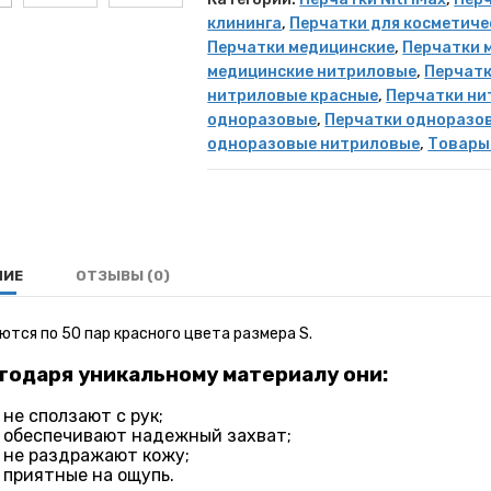
клининга
,
Перчатки для косметиче
Перчатки медицинские
,
Перчатки 
медицинские нитриловые
,
Перчатк
нитриловые красные
,
Перчатки ни
одноразовые
,
Перчатки одноразо
одноразовые нитриловые
,
Товары
НИЕ
ОТЗЫВЫ (0)
тся по 50 пар красного цвета размера S.
годаря уникальному материалу они:
не сползают с рук;
обеспечивают надежный захват;
не раздражают кожу;
приятные на ощупь.