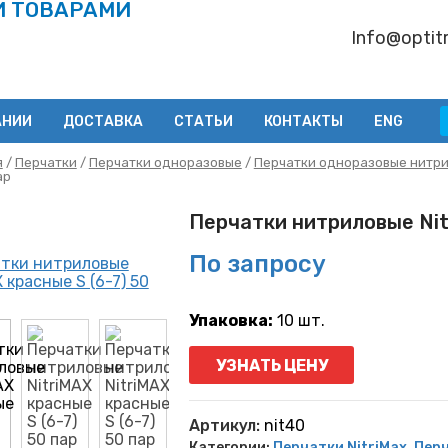
И ТОВАРАМИ
Info@optitr
АНИИ
ДОСТАВКА
СТАТЬИ
КОНТАКТЫ
ENG
я
/
Перчатки
/
Перчатки одноразовые
/
Перчатки одноразовые нитр
ар
Перчатки нитриловые Nit
По запросу
Упаковка:
10 шт.
УЗНАТЬ ЦЕНУ
Артикул:
nit40
Категории:
Перчатки NitriMax
,
Перч