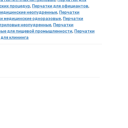
ских процедур
,
Перчатки для официантов
,
медицинские неопудренные
,
Перчатки
и медицинские одноразовые
,
Перчатки
триловые неопудренные
,
Перчатки
вые для пищевой промышленности
,
Перчатки
 для клининга