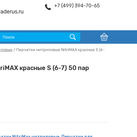
+7 (499) 394-70-65
aderus.ru
иловые
/ Перчатки нитриловые NitriMAX красные S (6-
riMAX красные S (6-7) 50 пар
атки NitriMax нитриловые
,
Перчатки для