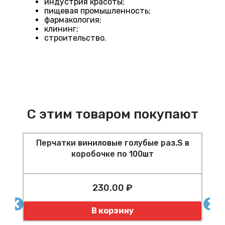
индустрия красоты;
пищевая промышленность;
фармакология;
клининг;
строительство.
С этим товаром покупают
Перчатки виниловые голубые раз.S в
коробочке по 100шт
Ф
230.00 ₽
т
Количество
К
В корзину