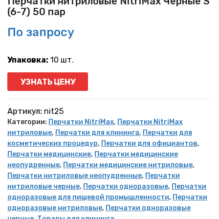
Перчатки нитриловые NitriMax Черные S
(6-7) 50 пар
По запросу
Упаковка:
10 шт.
УЗНАТЬ ЦЕНУ
Артикул:
nit25
Категории:
Перчатки NitriMax
,
Перчатки NitriMax
нитриловые
,
Перчатки для клининга
,
Перчатки для
косметических процедур
,
Перчатки для официантов
,
Перчатки медицинские
,
Перчатки медицинские
неопудренные
,
Перчатки медицинские нитриловые
,
Перчатки нитриловые неопудренные
,
Перчатки
нитриловые черные
,
Перчатки одноразовые
,
Перчатки
одноразовые для пищевой промышленности
,
Перчатки
одноразовые нитриловые
,
Перчатки одноразовые
черные
,
Товары для клининга