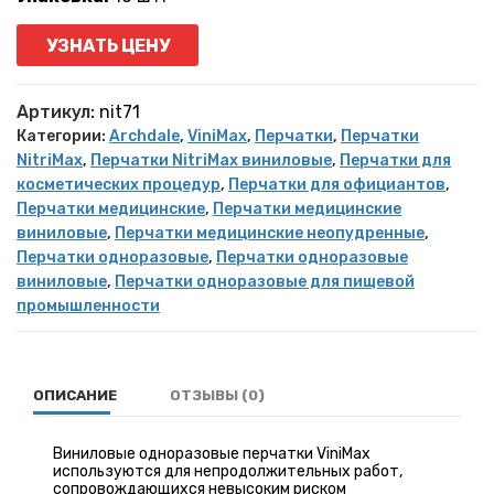
УЗНАТЬ ЦЕНУ
Артикул:
nit71
Категории:
Archdale
,
ViniMax
,
Перчатки
,
Перчатки
NitriMax
,
Перчатки NitriMax виниловые
,
Перчатки для
косметических процедур
,
Перчатки для официантов
,
Перчатки медицинские
,
Перчатки медицинские
виниловые
,
Перчатки медицинские неопудренные
,
Перчатки одноразовые
,
Перчатки одноразовые
виниловые
,
Перчатки одноразовые для пищевой
промышленности
ОПИСАНИЕ
ОТЗЫВЫ (0)
Виниловые одноразовые перчатки ViniMax
используются для непродолжительных работ,
сопровождающихся невысоким риском