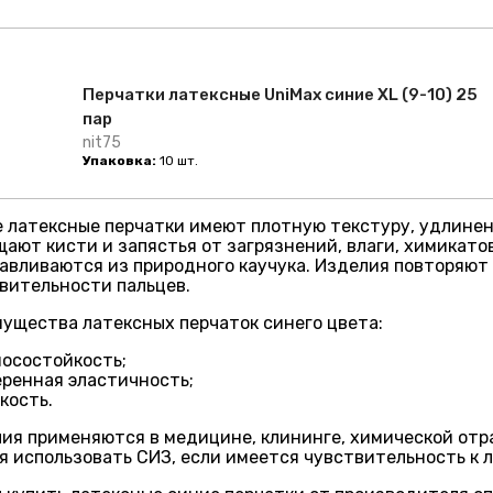
Перчатки латексные UniMax синие XL (9-10) 25
пар
nit75
Упаковка:
10 шт.
 латексные перчатки имеют плотную текстуру, удлине
ают кисти и запястья от загрязнений, влаги, химикатов
авливаются из природного каучука. Изделия повторяют
вительности пальцев.
ущества латексных перчаток синего цвета:
осостойкость;
ренная эластичность;
кость.
ия применяются в медицине, клининге, химической отрас
я использовать СИЗ, если имеется чувствительность к л