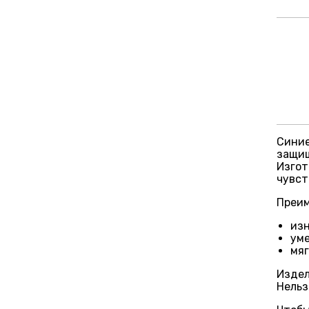
Синие
защищ
Изгот
чувст
Преим
изн
уме
мяг
Издел
Нельз