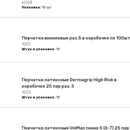
nit68
Упаковка:
10 шт.
Перчатки виниловые раз.S в коробочке по 100ш
1001
Штук в упаковке:
10
Перчатки латексные Dermagrip High Risk в
коробочке 25 пар раз. S
1055
Штук в упаковке:
10
Перчатки латексные UniMax синие S (6-7) 25 пар