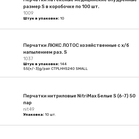
размер S в коробочке по 100 шт.
1009
Штук в упаковке:
10
Перчатки ЛЮКС ЛОТОС хозяйственные с х/б
напылением раз. S
1037
Штук в упаковке:
144
55(+/-3)g/pair CTPLHHS240 SMALL
Перчатки нитриловые NitriMax Белые S (6-7) 50
пар
nit49
Упаковка:
10 шт.