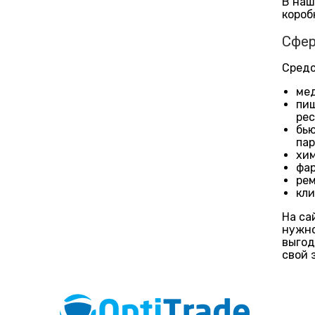
В наш
короб
Сфер
Средс
мед
пищ
рес
бью
пар
хим
фар
рем
кли
На са
нужно
выгод
свой 