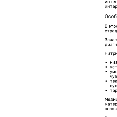
интен
интер
Особ
В это
страд
Зачас
диагн
Нитри
низ
уст
уме
чув
тек
сух
тер
Медиц
матер
полож