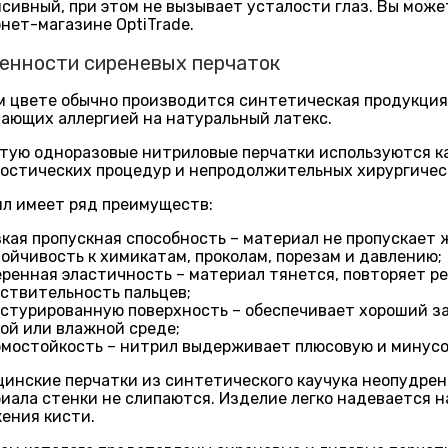
сивный, при этом не вызывает усталости глаз. Вы може
нет-магазине OptiTrade.
енности сиреневых перчаток
м цвете обычно производится синтетическая продукция 
ающих аллергией на натуральный латекс.
тую одноразовые нитриловые перчатки используются ка
остических процедур и непродолжительных хирургичес
л имеет ряд преимуществ:
кая пропускная способность – материал не пропускает ж
ойчивость к химикатам, проколам, порезам и давлению;
ренная эластичность – материал тянется, повторяет р
ствительность пальцев;
стурированную поверхность – обеспечивает хороший з
ой или влажной среде;
мостойкость – нитрил выдерживает плюсовую и минусо
инские перчатки из синтетического каучука неопудрен
иала стенки не слипаются. Изделие легко надевается на
ения кисти.