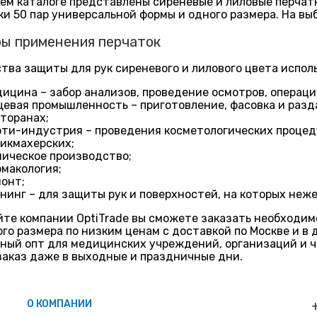
ем каталоге представлены сиреневые и лиловые перчатк
ки 50 пар универсальной формы и одного размера. На выбор 
ы применения перчаток
тва защиты для рук сиреневого и лилового цвета испол
ицина – забор анализов, проведение осмотров, операци
евая промышленность – приготовление, фасовка и раздач
торанах;
ти-индустрия – проведения косметологических процеду
икмахерских;
ическое производство;
макология;
онт;
нинг – для защиты рук и поверхностей, на которых неж
йте компании OptiTrade вы сможете заказать необходим
го размера по низким ценам с доставкой по Москве и в 
ный опт для медицинских учреждений, организаций и ч
заказ даже в выходные и праздничные дни.
О КОМПАНИИ