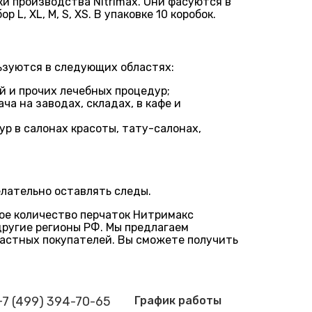
и производства Nitrimax. Они фасуются в
L, ХL, М, S, ХS. В упаковке 10 коробок.
ьзуются в следующих областях:
й и прочих лечебных процедур;
а на заводах, складах, в кафе и
р в салонах красоты, тату-салонах,
елательно оставлять следы.
ое количество перчаток Нитримакс
другие регионы РФ. Мы предлагаем
астных покупателей. Вы сможете получить
+7 (499) 394-70-65
График работы