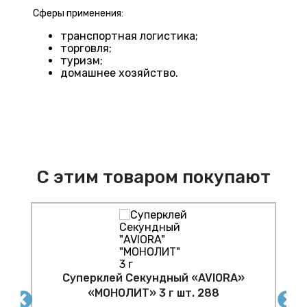
Сферы применения:
транспортная логистика;
торговля;
туризм;
домашнее хозяйство.
С этим товаром покупают
Cуперклей Секундный «AVIORA»
ка
К
«МОНОЛИТ» 3 г шт. 288