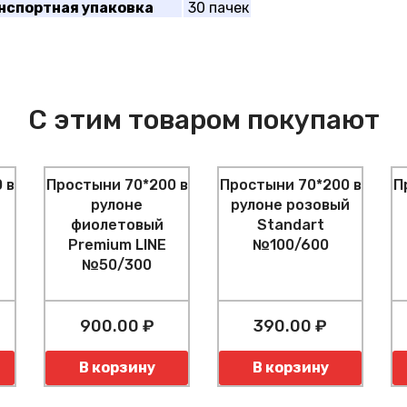
нспортная упаковка
30 пачек
С этим товаром покупают
 в
Простыни 70*200 в
Простыни 70*200 в
П
рулоне
рулоне розовый
фиолетовый
Standart
Premium LINE
№100/600
№50/300
900.00 ₽
390.00 ₽
Количество
Количество
К
В корзину
В корзину