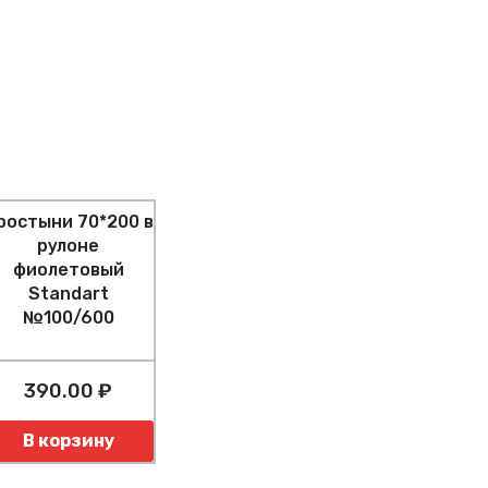
ростыни 70*200 в
рулоне
фиолетовый
Standart
№100/600
390.00 ₽
оличество
В корзину