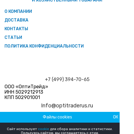
И ХОЗЯЙСТВЕННЫМИ ТОВАРАМИ
О КОМПАНИИ
ДОСТАВКА
КОНТАКТЫ
СТАТЬИ
ПОЛИТИКА КОНФИДЕНЦИАЛЬНОСТИ
+7 (499) 394-70-65
ООО «ОптиТрейд»
ИНН 5029212913
КПП 502901001
Info@optitraderus.ru
Файлы cookies
ОК
График работы
Пн–Пт 09:00 — 18:00 Сб-Вс Выходной
Сайт использует
cookie
для сбора аналитики и статистики.
Пользуясь сайтом, вы соглашаетесь с этим.