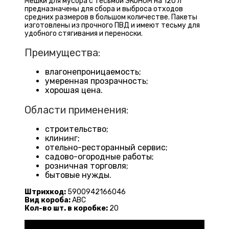
Мешки для мусора с тесьмой ЭКОНОМ на 120 л
предназначены для сбора и выброса отходов
средних размеров в большом количестве. Пакеты
изготовлены из прочного ПВД и имеют тесьму для
удобного стягивания и переноски.
Преимущества:
влагонепроницаемость;
умеренная прозрачность;
хорошая цена.
Области применения:
строительство;
клининг;
отельно-ресторанный сервис;
садово-огородные работы;
розничная торговля;
бытовые нужды.
Штрихкод:
5900942166046
Вид короба:
ABC
Кол-во шт. в коробке:
20