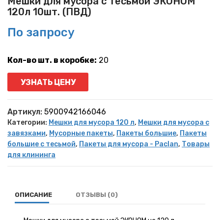
Мешки для мусора с тесьмой ЭКОНОМ
120л 10шт. (ПВД)
По запросу
Кол-во шт. в коробке:
20
УЗНАТЬ ЦЕНУ
Артикул:
5900942166046
Категории:
Мешки для мусора 120 л
,
Мешки для мусора с
завязками
,
Мусорные пакеты
,
Пакеты большие
,
Пакеты
большие с тесьмой
,
Пакеты для мусора - Paclan
,
Товары
для клининга
ОПИСАНИЕ
ОТЗЫВЫ (0)