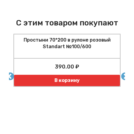
С этим товаром покупают
Простыни 70*200 в рулоне розовый
Standart №100/600
Ф
390.00 ₽
Количество
К
В корзину