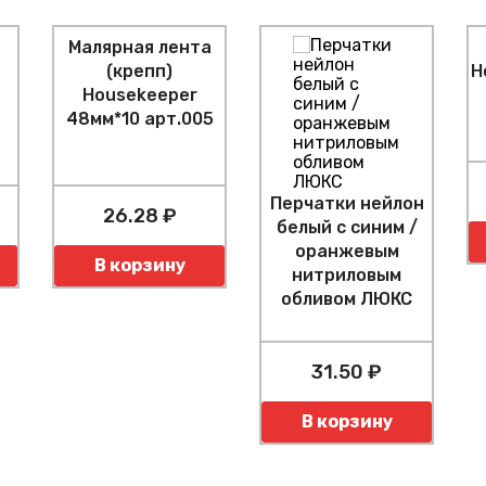
Малярная лента
(крепп)
H
Housekeeper
48мм*10 арт.005
Перчатки нейлон
26.28 ₽
белый с синим /
К
оранжевым
Количество
В корзину
нитриловым
обливом ЛЮКС
31.50 ₽
Количество
В корзину