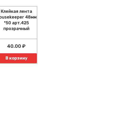
Клейкая лента
ousekeeper 48мм
*50 арт.425
прозрачный
40.00 ₽
оличество
В корзину