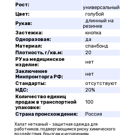
Рост:
универсальный
Цвет:
голубой
длинный на
Рукав:
резинке
Застежка:
кнопка
Одноразовая:
да
Материал:
спанбонд
Плотность, г/кв.м:
20
РУ на медицинское
нет
изделие:
Заключение
нет
Минпромторга РФ:
Стандарты:
отсутствуют
НДС:
20%
Количество единиц
продаж в транспортной
100
упаковке:
Страна происхождения:
Россия
Халат нетканый – защитная одежда для
работников, подвергающимся риску химического
воздействия, брызгам и испарениям.