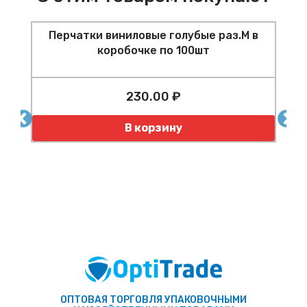
Перчатки виниловые голубые раз.M в
коробочке по 100шт
Ф
230.00 ₽
шт
Количество
К
В корзину
ОПТОВАЯ ТОРГОВЛЯ УПАКОВОЧНЫМИ