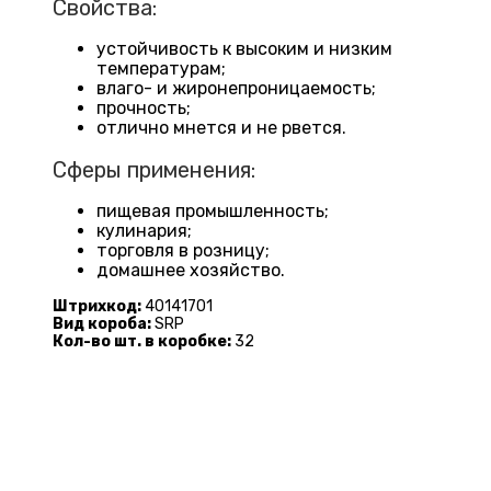
Свойства:
устойчивость к высоким и низким
температурам;
влаго- и жиронепроницаемость;
прочность;
отлично мнется и не рвется.
Сферы применения:
пищевая промышленность;
кулинария;
торговля в розницу;
домашнее хозяйство.
Штрихкод:
40141701
Вид короба:
SRP
Кол-во шт. в коробке:
32