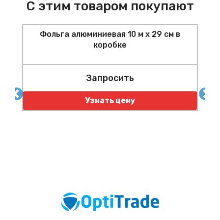
С этим товаром покупают
Фольга алюминиевая 10 м х 29 см в
Ф
коробке
Запросить
5
Узнать цену