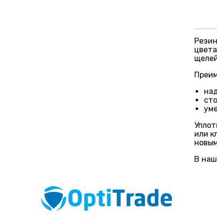
Резин
цвета
щелей
Преим
над
сто
уме
Уплот
или к
новым
В наш