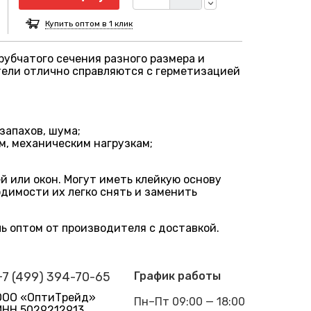
Купить оптом в 1 клик
убчатого сечения разного размера и
тели отлично справляются с герметизацией
запахов, шума;
м, механическим нагрузкам;
 или окон. Могут иметь клейкую основу
одимости их легко снять и заменить
ь оптом от производителя с доставкой.
+7 (499) 394-70-65
График работы
ООО «ОптиТрейд»
Пн–Пт 09:00 — 18:00
ИНН 5029212913