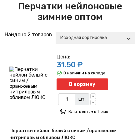
Перчатки нейлоновые
зимние оптом
Найдено 2 товаров
Исходная сортировка
Цена:
31.50 ₽
В наличии на складе
Кол
В корзину
шт.
Купить оптом в 1 клик
Перчатки нейлон белый с синим /оранжевым
нитриловым обливом ЛЮКС