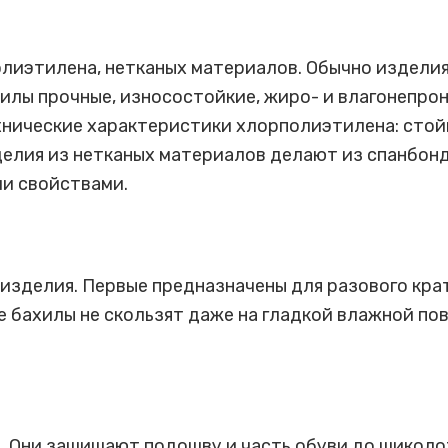
лиэтилена, нетканых материалов. Обычно изделия
илы прочные, износостойкие, жиро- и влагонепро
Технические характеристики хлорполиэтилена: стой
елия из нетканых материалов делают из спанбон
и свойствами.
изделия. Первые предназначены для разового кра
 бахилы не скользят даже на гладкой влажной пов
 Они защищают подошву и часть обуви до щиколот