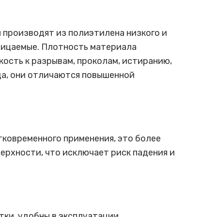
 производят из полиэтилена низкого и
ницаемые. Плотность материала
кость к разрывам, проколам, истиранию,
да, они отличаются повышенной
тковременного применения, это более
ерхности, что исключает риск падения и
ки, удобны в эксплуатации.