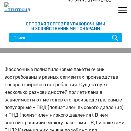
+7 (499) 394-70-65
ОПТОВАЯ ТОРГОВЛЯ УПАКОВОЧНЫМИ
И ХОЗЯЙСТВЕННЫМИ ТОВАРАМИ
В чем состоит различие
между ПВД и ПНД
Фасовочные полиэтиленовые пакеты очень
востребованы в разных сегментах производства
пакетами
товаров широкого потребления. Существует
несколько разновидностей полиэтилена в
зависимости от методов его производства, самые
популярные – ПВД (полиэтилен высокого давления)
и ПНД (полиэтилен низкого давления). В чём
состоит различие между пакетами ПВД и пакетами
ПНД? Какие из них лучше подойдут для