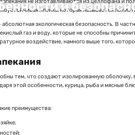
 запекания не изготавливаются из целлофана и по
бенности и безопасн
ермоустойчивая пленка, которая называется поли
 абсолютная экологическая безопасность. В частн
екислый газ и воду, которые не способны причини
атурное воздействие, намного выше того, которо
апекания
удобны тем, что создают изолированную оболочку,
аря этой особенности, курица, рыба и мясные блю
акие преимущества:
зяйке;
ностей;