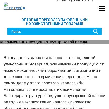
+7 (499) 394-70-65
ОПТОВАЯ ТОРГОВЛЯ УПАКОВОЧНЫМИ
И ХОЗЯЙСТВЕННЫМИ ТОВАРАМИ
Необычные применения
воздушно-пузырьковой
Воздушно-пузырчатая пленка ― это надежный
упаковочный материал, защищающий продукцию от
пленки
любых механический повреждений, загрязнений и
даже косвенно ― термических перепадов. Но на
самом деле у этого простого, казалось бы
материала, есть масса других применений.
Благодаря структуре воздушно-пузырьковой пленки
за годы ее эксплуатации нашлось множество
областей использования и ситуаций, где