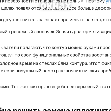
я к поверхности становится не полным. Поэтому
уп
окнах
в щелях появляются засоры, они все больше дефор
огда уплотнитель на окнах пора менять настал, отн
мый тревожный звоночек. Значит, разгерметизация
ыватели полагают, что контур можно руками прост
ошел, то свои функциональные свойства восстано
олодное время на стеклах близ контура. Этот фак
 если визуальный осмотр не выявил никаких пробл
ами. Тот же фактор, но еще более серьезный, в эт
бна решить замена уплотнит