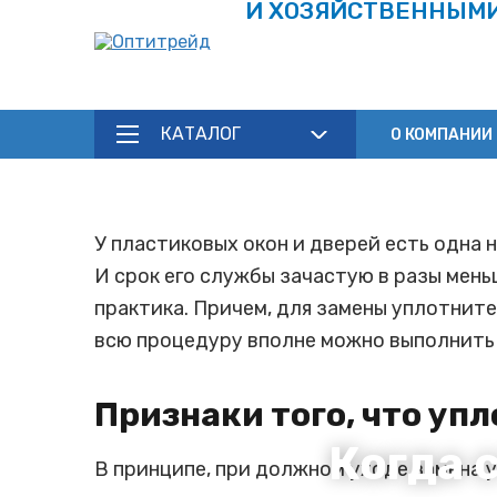
И ХОЗЯЙСТВЕННЫМ
КАТАЛОГ
О КОМПАНИИ
У пластиковых окон и дверей есть одна 
И срок его службы зачастую в разы мень
практика. Причем, для замены уплотните
всю процедуру вполне можно выполнить 
Признаки того, что уп
Когда 
В принципе, при должном уходе замена у