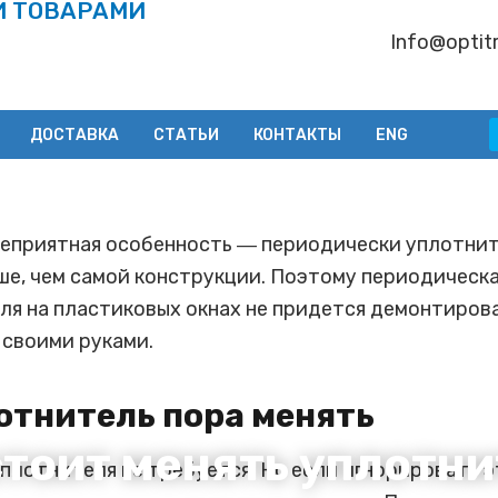
И ТОВАРАМИ
Info@optitr
ДОСТАВКА
СТАТЬИ
КОНТАКТЫ
ENG
неприятная особенность ― периодически уплотнит
ше, чем самой конструкции. Поэтому периодическ
ля на пластиковых окнах не придется демонтиров
своими руками.
лотнитель пора менять
стоит менять уплотни
плотнителя не требуется. Но если игнорировать э