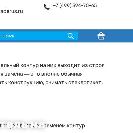
+7 (499) 394-70-65
aderus.ru
ельный контур на них выходит из строя.
ая замена ― это вполне обычная
ать конструкцию, снимать стеклопакет,
тель на
тот уход, то со временем контур