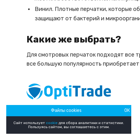
Винил. Плотные перчатки, которые о
защищают от бактерий и микроорган
Какие же выбрать?
Для смотровых перчаток подходят все тр
все большую популярность приобретает
ОПТОВАЯ ТОРГОВЛЯ УПАКОВОЧНЫМИ
Файлы cookies
ОК
И ХОЗЯЙСТВЕННЫМИ ТОВАРАМИ
Сайт использует
cookie
для сбора аналитики и статистики.
Пользуясь сайтом, вы соглашаетесь с этим.