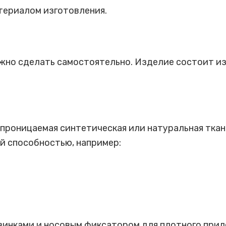
териалом изготовления.
жно сделать самостоятельно. Изделие состоит из 
проницаемая синтетическая или натуральная ткан
й способностью, например:
зинками и носовым фиксатором для плотного приле