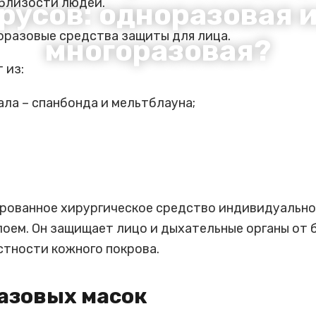
близости людей.
русов: одноразовая 
оразовые средства защиты для лица.
многоразовая?
 из:
ала – спанбонда и мельтблауна;
ированное хирургическое средство индивидуально
ем. Он защищает лицо и дыхательные органы от 
стности кожного покрова.
азовых масок