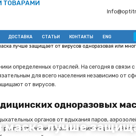
И ТОВАРАМИ
Info@optitr
ДОСТАВКА
СТАТЬИ
КОНТАКТЫ
ENG
ики определенных отраслей. На сегодня в связи с
зательным для всего населения независимо от сф
защищают от вирусов.
едицинских одноразовых ма
ыхательных органов от вдыхания паров, аэрозолей
 маска лучше защищ
т распространение биологических жидкостей нос