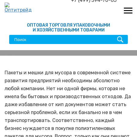
+7 (499) 394-70-65
ОПТОВАЯ ТОРГОВЛЯ УПАКОВОЧНЫМИ
И ХОЗЯЙСТВЕННЫМИ ТОВАРАМИ
Как покупка пакетов оптом
может помочь вашему
Пакеты и мешки для мусора в современной системе
развития предприятий необходимы абсолютно
бизнесу
любой компании. Нет ни одной фирмы, которая не
имела бы бытовых и производственных отходов. Да
даже избавление от кип документов может стать
серьезной проблемой, если их банально не в чем
транспортировать. Соответственно, каждый
бизнес нуждается в покупке полиэтиленовых
пакетов для мусора. Вопрос, только как они решают