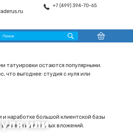
+7 (499) 394-70-65
aderus.ru
ции татуировки остаются популярными.
, что выгоднее: студия с нуля или
и и наработке большой клиентской базы
нуля или
ет времени и денежных вложений.