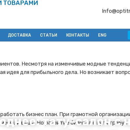
И ТОВАРАМИ
Info@optitr
ДОСТАВКА
СТАТЬИ
КОНТАКТЫ
ENG
клиентов. Несмотря на изменчивые модные тенден
я идея для прибыльного дела. Но возникает вопрос
работать бизнес план. При грамотной организаци
однее: тату-салон с 
в месяц и выше. Но развитие бизнеса с нуля требу