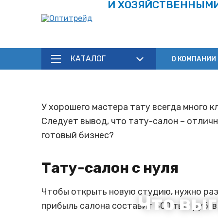
И ХОЗЯЙСТВЕННЫМ
КАТАЛОГ
О КОМПАНИИ
У хорошего мастера тату всегда много 
Следует вывод, что тату-салон – отлична
готовый бизнес?
Тату-салон с нуля
Чтобы открыть новую студию, нужно раз
Что выг
прибыль салона составит 300 тыс. руб. 